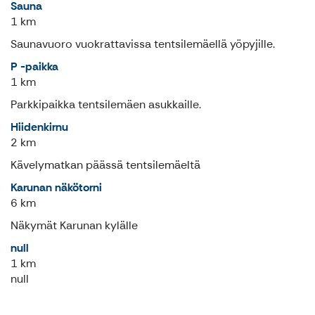
Sauna
1 km
Saunavuoro vuokrattavissa tentsilemäellä yöpyjille.
P -paikka
1 km
Parkkipaikka tentsilemäen asukkaille.
Hiidenkirnu
2 km
Kävelymatkan päässä tentsilemäeltä
Karunan näkötorni
6 km
Näkymät Karunan kylälle
null
1 km
null