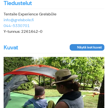
Tiedustelut
Tentsile Experience Grelsböle
info@grelsbole.fi
044-5330701
Y-tunnus: 2261642-0
Kuvat
Näytä isot kuvat