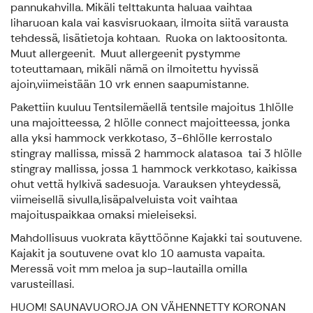
pannukahvilla. Mikäli telttakunta haluaa vaihtaa
liharuoan kala vai kasvisruokaan, ilmoita siitä varausta
tehdessä, lisätietoja kohtaan. Ruoka on laktoositonta.
Muut allergeenit. Muut allergeenit pystymme
toteuttamaan, mikäli nämä on ilmoitettu hyvissä
ajoin,viimeistään 10 vrk ennen saapumistanne.
Pakettiin kuuluu Tentsilemäellä tentsile majoitus 1hlölle
una majoitteessa, 2 hlölle connect majoitteessa, jonka
alla yksi hammock verkkotaso, 3-6hlölle kerrostalo
stingray mallissa, missä 2 hammock alatasoa tai 3 hlölle
stingray mallissa, jossa 1 hammock verkkotaso, kaikissa
ohut vettä hylkivä sadesuoja. Varauksen yhteydessä,
viimeisellä sivulla,lisäpalveluista voit vaihtaa
majoituspaikkaa omaksi mieleiseksi.
Mahdollisuus vuokrata käyttöönne Kajakki tai soutuvene.
Kajakit ja soutuvene ovat klo 10 aamusta vapaita.
Meressä voit mm meloa ja sup-lautailla omilla
varusteillasi.
HUOM! SAUNAVUOROJA ON VÄHENNETTY KORONAN