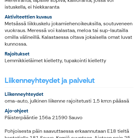
Merenranta, lapsille sopiva, kallioranta, jossa voi
istuskella, ei hiekkaranta
Aktiviteettien kuvaus
Metsässä liikkuskelu jokamiehenoikeuksilla, soutuveneen
vuokraus. Meressä voi kalastaa, meloa tai sup-lautailla
omilla välineillä. Kalastaessa oltava jokaisella omat luvat
kunnossa.
Rajoitukset
Lemmikkieläimet kielletty, tupakointi kielletty
Liikenneyhteydet ja palvelut
Liikenneyhteydet
oma-auto, julkinen liikenne rajoitetusti 1.5 km:n päässä
Ajo-ohjeet
Päisterpääntie 156a 21590 Sauvo
Pohjoisesta päin saavuttaessa erkaannutaan E18 tieltä
kantatielle 181 Sauvo, Kemiö suuntaan, Ajetaan noin 25