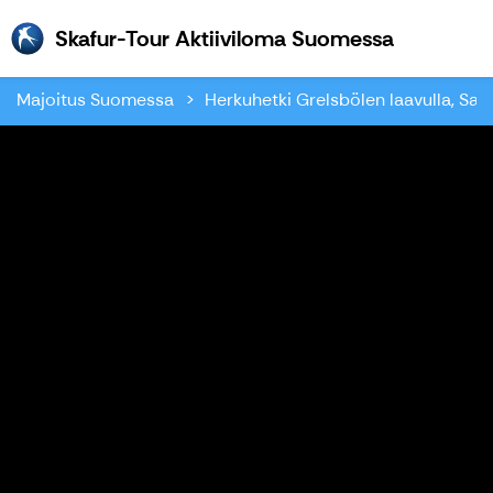
Skafur-To
Skafur-Tour Aktiiviloma Suomessa
Majoitus Suomessa
Herkuhetki Grelsbölen laavulla, Sau