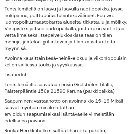
Tentsilemäellä on laavu ja laavulla nuotiopaikka, jossa
nokipannu, polttopuita, tulentekovälineet. Eco wc,
luontopolku,maastokartta alueelta, tikkataulu ja mölkky.
Vesipiste sijaitsee parkkipaikalla, josta kukin voit ottaa
vettä ilmaiseksi.Itsepalvelukioskissa taas on tilan
mehuja, jäätelöä, grillattavaa ja tilan kausituotteita
myynnisä.
Avoinna kausittain kesä-heinä-elokuu ja viikonloppuisin
kelien salliessa touko ja syyskuussa
Lisätiedot:
Tentsilemäelle saavutaan ensin Grelsbölen Tilalle,
Päisterpääntie 156a 21590 Karuna (parkkipaikka)
Saapuminen: vastaanotto on avoinna klo 15-16 Mikäli
saavut myöhemmin ilmoitathan
arvioidun saapumisaikasi isäntäväelle viimeistään
edellisenä päivänä
Ruoka: Herrkkuhetki sisältää liharuoka paketin,