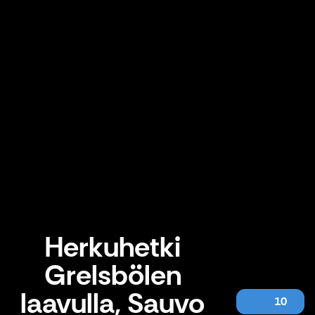
Herkuhetki
Grelsbölen
laavulla, Sauvo
10
Herkuhetki Grelsbölen laavulla, Sauvo