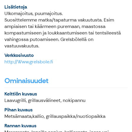
Lisätietoja
Ulkomajoitus, puumajoitus.
Suosittelemme matka/tapaturma vakuutusta. Esim
ampiaisen tai käärmeen puremaan, maastossa
kompastumiseen ja loukkaantumiseen tai tentsileestä
vahingossa putoamiseen. Grelsbölellä on
vastuuvakuutus.
Verkkosivusto
http://Www.grelsbole.fi
Ominaisuudet
Keittiön kuvaus
Laavugrilli, grillausvälineet, nokipannu
Pihan kuvaus
Metsämaata,kallio, grillauspaikka/nuotiopaikka
Rannan kuvaus