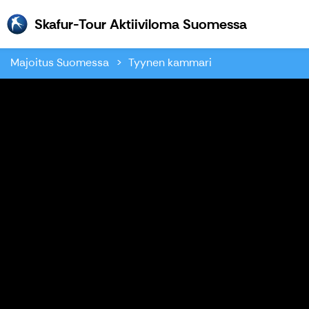
Skafur-To
Skafur-Tour Aktiiviloma Suomessa
Majoitus Suomessa
Tyynen kammari