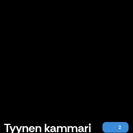
Tyynen kammari
2
Tyynen kammari