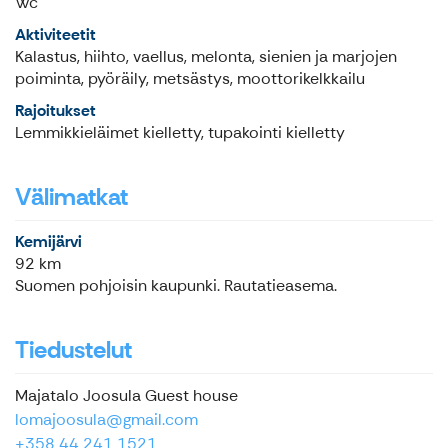
Wc
Aktiviteetit
Kalastus, hiihto, vaellus, melonta, sienien ja marjojen
poiminta, pyöräily, metsästys, moottorikelkkailu
Rajoitukset
Lemmikkieläimet kielletty, tupakointi kielletty
Välimatkat
Kemijärvi
92 km
Suomen pohjoisin kaupunki. Rautatieasema.
Tiedustelut
Majatalo Joosula Guest house
lomajoosula@gmail.com
+358 44 241 1521