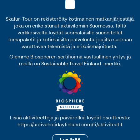
Skafur-Tour on rekisteröity kotimainen matkanjärjestäjä,
joka on erikoistunut aktiivilomiin Suomessa. Tältä
verkkosivulta löydät suomalaisille suunnitellut
lomapaketit ja kotimaisilta palveluntarjoajilta suoraan
varattavaa tekemistä ja erikoismajoitusta.
Olemme Biospheren sertifioima vastuullinen yritys ja
meillä on Sustainable Travel Finland -merkki.
Lisää aktiviteetteja ja päiväretkiä löydät osoitteesta:
https://activeholidayfinland.com/fi/aktiviteetit
Lue lisää