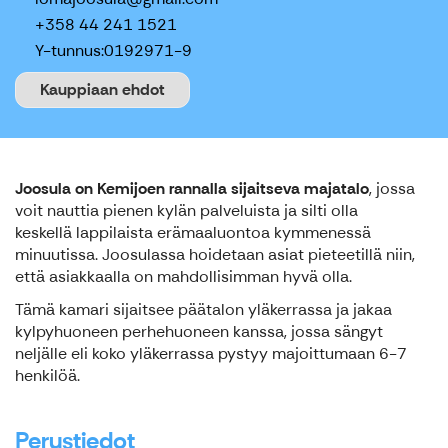
+358 44 241 1521
Y-tunnus:
0192971-9
Kauppiaan ehdot
Joosula
on Kemijoen rannalla sijaitseva
majatalo
, jossa
voit nauttia pienen kylän palveluista ja silti olla
keskellä lappilaista erämaaluontoa kymmenessä
minuutissa. Joosulassa hoidetaan asiat pieteetillä niin,
että asiakkaalla on mahdollisimman hyvä olla.
Tämä kamari sijaitsee päätalon yläkerrassa ja jakaa
kylpyhuoneen perhehuoneen kanssa, jossa sängyt
neljälle eli koko yläkerrassa pystyy majoittumaan 6-7
henkilöä.
Perustiedot