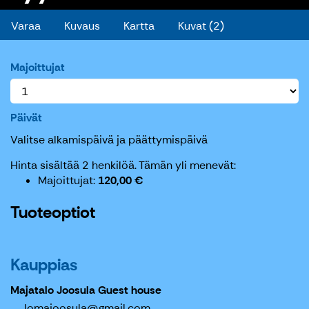
Varaa
Kuvaus
Kartta
Kuvat (2)
Majoittujat
Päivät
Valitse alkamispäivä ja päättymispäivä
Hinta sisältää 2 henkilöä.
Tämän yli menevät:
Majoittujat
120,00 €
Tuoteoptiot
Kauppias
Majatalo Joosula Guest house
lomajoosula@gmail.com