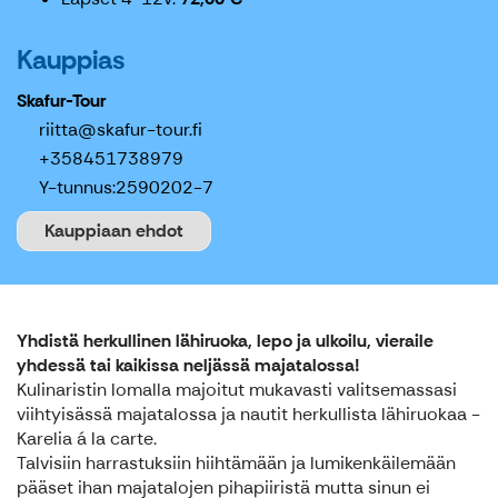
Kauppias
Skafur-Tour
riitta@skafur-tour.fi
+358451738979
Y-tunnus:
2590202-7
Kauppiaan ehdot
Yhdistä herkullinen lähiruoka, lepo ja ulkoilu, vieraile
yhdessä tai kaikissa neljässä majatalossa!
Kulinaristin lomalla majoitut mukavasti valitsemassasi
viihtyisässä majatalossa ja nautit herkullista lähiruokaa -
Karelia á la carte.
Talvisiin harrastuksiin hiihtämään ja lumikenkäilemään
pääset ihan majatalojen pihapiiristä mutta sinun ei