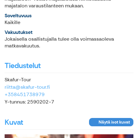
majatalon varaustilanteen mukaan.
Soveltuvuus
Kaikille
Vakuutukset
Jokaisella osallistujalla tulee olla voimassaoleva
matkavakuutus.
Tiedustelut
Skafur-Tour
riitta@skafur-tour.fi
+358451738979
Y-tunnus: 2590202-7
Kuvat
Näytä isot kuvat