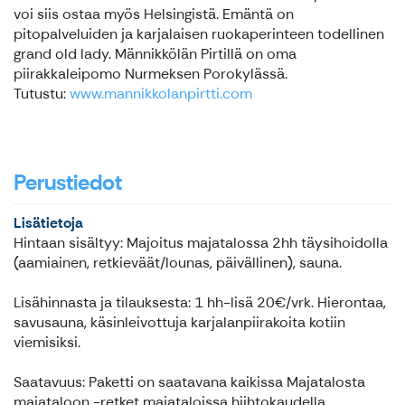
voi siis ostaa myös Helsingistä. Emäntä on
pitopalveluiden ja karjalaisen ruokaperinteen todellinen
grand old lady. Männikkölän Pirtillä on oma
piirakkaleipomo Nurmeksen Porokylässä.
Tutustu:
www.mannikkolanpirtti.com
Perustiedot
Lisätietoja
Hintaan sisältyy: Majoitus majatalossa 2hh täysihoidolla
(aamiainen, retkieväät/lounas, päivällinen), sauna.
Lisähinnasta ja tilauksesta: 1 hh-lisä 20€/vrk. Hierontaa,
savusauna, käsinleivottuja karjalanpiirakoita kotiin
viemisiksi.
Saatavuus: Paketti on saatavana kaikissa Majatalosta
majataloon -retket majataloissa hiihtokaudella