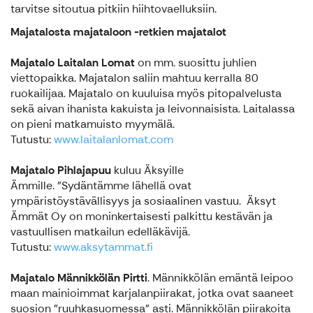
tarvitse sitoutua pitkiin hiihtovaelluksiin.
Majatalosta majataloon -retkien majatalot
Majatalo Laitalan Lomat
on mm. suosittu juhlien
viettopaikka. Majatalon saliin mahtuu kerralla 80
ruokailijaa. Majatalo on kuuluisa myös pitopalvelusta
sekä aivan ihanista kakuista ja leivonnaisista. Laitalassa
on pieni matkamuisto myymälä.
Tutustu:
www.laitalanlomat.com
Majatalo Pihlajapuu
kuluu Äksyille
Ämmille. "Sydäntämme lähellä ovat
ympäristöystävällisyys ja sosiaalinen vastuu. Äksyt
Ämmät Oy on moninkertaisesti palkittu kestävän ja
vastuullisen matkailun edelläkävijä.
Tutustu:
www.aksytammat.fi
Majatalo Männikkölän Pirtti
. Männikkölän emäntä leipoo
maan mainioimmat karjalanpiirakat, jotka ovat saaneet
suosion ”ruuhkasuomessa” asti. Männikkölän piirakoita