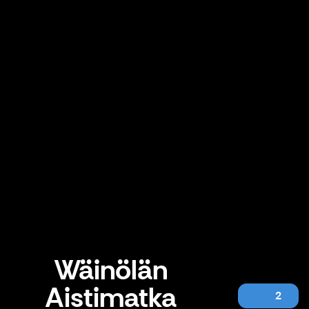
Wäinölän
Aistimatka
2
Wäinölän Aistimatka