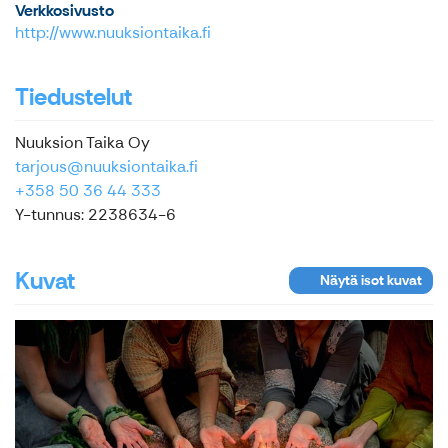
Verkkosivusto
http://www.nuuksiontaika.fi
Tiedustelut
Nuuksion Taika Oy
tarjous@nuuksiontaika.fi
+358 50 36 44 333
Y-tunnus: 2238634-6
Kuvat
Näytä isot kuvat