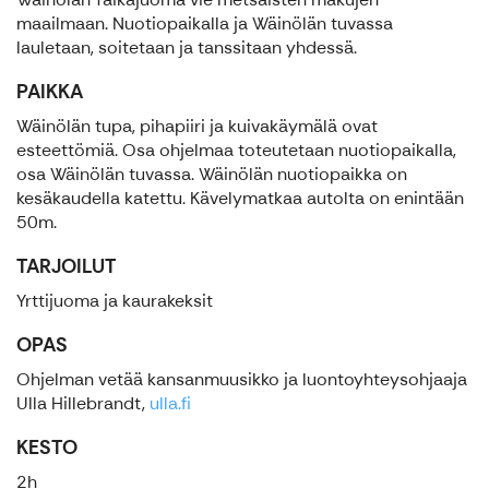
maailmaan. Nuotiopaikalla ja Wäinölän tuvassa
lauletaan, soitetaan ja tanssitaan yhdessä.
PAIKKA
Wäinölän tupa, pihapiiri ja kuivakäymälä ovat
esteettömiä. Osa ohjelmaa toteutetaan nuotiopaikalla,
osa Wäinölän tuvassa. Wäinölän nuotiopaikka on
kesäkaudella katettu. Kävelymatkaa autolta on enintään
50m.
TARJOILUT
Yrttijuoma ja kaurakeksit
OPAS
Ohjelman vetää kansanmuusikko ja luontoyhteysohjaaja
Ulla Hillebrandt,
ulla.fi
KESTO
2h