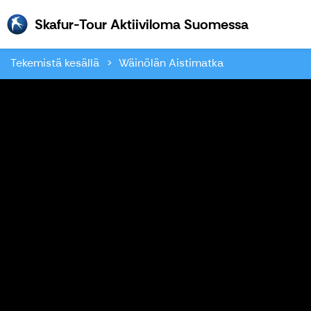
Skafur-To
Skafur-Tour Aktiiviloma Suomessa
Tekemistä kesällä
Wäinölän Aistimatka