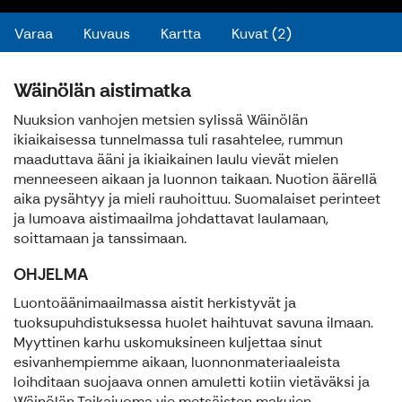
Varaa
Kuvaus
Kartta
Kuvat (2)
Wäinölän aistimatka
Nuuksion vanhojen metsien sylissä Wäinölän
ikiaikaisessa tunnelmassa tuli rasahtelee, rummun
maaduttava ääni ja ikiaikainen laulu vievät mielen
menneeseen aikaan ja luonnon taikaan. Nuotion äärellä
aika pysähtyy ja mieli rauhoittuu. Suomalaiset perinteet
ja lumoava aistimaailma johdattavat laulamaan,
soittamaan ja tanssimaan.
OHJELMA
Luontoäänimaailmassa aistit herkistyvät ja
tuoksupuhdistuksessa huolet haihtuvat savuna ilmaan.
Myyttinen karhu uskomuksineen kuljettaa sinut
esivanhempiemme aikaan, luonnonmateriaaleista
loihditaan suojaava onnen amuletti kotiin vietäväksi ja
Wäinölän Taikajuoma vie metsäisten makujen