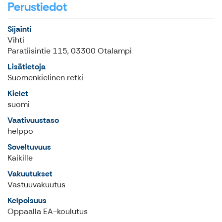
Perustiedot
Sijainti
Vihti
Paratiisintie 115, 03300 Otalampi
Lisätietoja
Suomenkielinen retki
Kielet
suomi
Vaativuustaso
helppo
Soveltuvuus
Kaikille
Vakuutukset
Vastuuvakuutus
Kelpoisuus
Oppaalla EA-koulutus