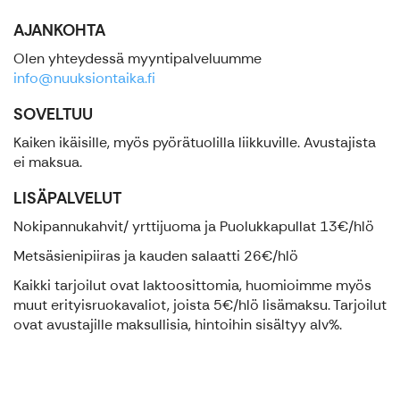
AJANKOHTA
Olen yhteydessä myyntipalveluumme
info@nuuksiontaika.fi
SOVELTUU
Kaiken ikäisille, myös pyörätuolilla liikkuville. Avustajista
ei maksua.
LISÄPALVELUT
Nokipannukahvit/ yrttijuoma ja Puolukkapullat 13€/hlö
Metsäsienipiiras ja kauden salaatti 26€/hlö
Kaikki tarjoilut ovat laktoosittomia, huomioimme myös
muut erityisruokavaliot, joista 5€/hlö lisämaksu. Tarjoilut
ovat avustajille maksullisia, hintoihin sisältyy alv%.