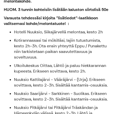
melontakohde.
HUOM. 3 tunnin kohteisiin lisätään kaluston siirtolisä 50e
Varausta tehdessäsi kirjoita "lisätiedot"-laatikkoon
valitsemasi kohde/melontatuote!
:
Hotelli Nuuksio, Siikajärvellä melontaa, kesto 2h
Kotirannassasi tai mökilläsi, lajiin tutustumista,
kesto 2h-3h. Ota ensin yhteyttä Eppu / Punakettu
niin tarkistetaan paikan saavutettavuus ja
soveltuvuus.
Ulkoilukeskus Oittaa, Lähtö ja paluu hiekkarannan
kupeesta. Erikseen sovittava, kesto 2h.
Nuuksio Kattilajärvi - Vääräjärvi - (Urja). Erikseen
sovittava, kesto 2-3h. Sisältää kantamis-osuuksia.
Nuuksio Saarijärvi - Sarkkinen - Suolikas. Erikseen
sovittava, kesto 2-3h. Sisältää kantamis-osuuksia.
Nuuksio Pitkäjärvi tai Pitkäjärvi Träskändan ja
Hämeenkylän välissä, kesto 2-3h. Lähtö ja