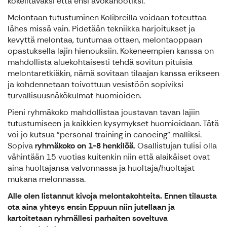
kokeiltavaksi että ensi avokanootiksi.
Melontaan tutustuminen Kolibreilla voidaan toteuttaa
lähes missä vain. Pidetään tekniikka harjoitukset ja
kevyttä melontaa, tuntumaa ottaen, melontaoppaan
opastuksella lajin hienouksiin. Kokeneempien kanssa on
mahdollista aluekohtaisesti tehdä sovitun pituisia
melontaretkiäkin, nämä sovitaan tilaajan kanssa erikseen
ja kohdennetaan toivottuun vesistöön sopiviksi
turvallisuusnäkökulmat huomioiden.
Pieni ryhmäkoko mahdollistaa joustavan tavan lajiin
tutustumiseen ja kaikkien kysymykset huomioidaan. Tätä
voi jo kutsua "personal training in canoeing" malliksi.
Sopiva
ryhmäkoko on 1-8 henkilöä
. Osallistujan tulisi olla
vähintään 15 vuotias kuitenkin niin että alaikäiset ovat
aina huoltajansa valvonnassa ja huoltaja/huoltajat
mukana melonnassa.
Alle olen listannut kivoja melontakohteita. Ennen tilausta
ota aina yhteys ensin Eppuun niin jutellaan ja
kartoitetaan ryhmällesi parhaiten soveltuva