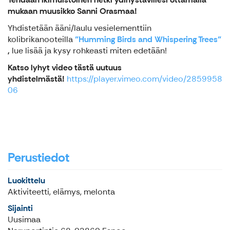
mukaan muusikko Sanni Orasmaa!
Yhdistetään ääni/laulu vesielementtiin
kolibrikanooteilla
"Humming Birds and Whispering Trees"
,
lue lisää ja kysy rohkeasti miten edetään!
Katso lyhyt video tästä uutuus
yhdistelmästä!
https://player.vimeo.com/video/2859958
06
Perustiedot
Luokittelu
Aktiviteetti, elämys, melonta
Sijainti
Uusimaa