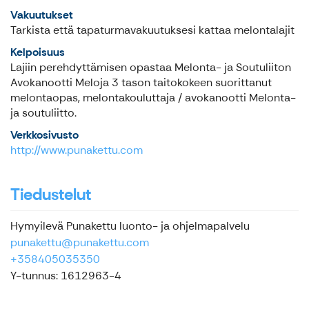
Vakuutukset
Tarkista että tapaturmavakuutuksesi kattaa melontalajit
Kelpoisuus
Lajiin perehdyttämisen opastaa Melonta- ja Soutuliiton
Avokanootti Meloja 3 tason taitokokeen suorittanut
melontaopas, melontakouluttaja / avokanootti Melonta-
ja soutuliitto.
Verkkosivusto
http://www.punakettu.com
Tiedustelut
Hymyilevä Punakettu luonto- ja ohjelmapalvelu
punakettu@punakettu.com
+358405035350
Y-tunnus: 1612963-4