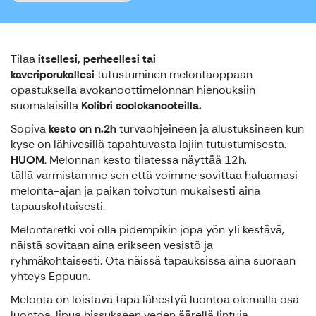
Tilaa
itsellesi,
perheellesi tai
kaveriporukallesi
tutustuminen melontaoppaan
opastuksella avokanoottimelonnan hienouksiin
suomalaisilla
Kolibri soolokanooteilla.
Sopiva
kesto on n.2h
turvaohjeineen ja alustuksineen kun
kyse on lähivesillä tapahtuvasta lajiin tutustumisesta.
HUOM
. Melonnan kesto tilatessa näyttää 12h,
tällä varmistamme sen että voimme sovittaa haluamasi
melonta-ajan ja paikan toivotun mukaisesti aina
tapauskohtaisesti.
Melontaretki voi olla pidempikin jopa yön yli kestävä,
näistä sovitaan aina erikseen vesistö ja
ryhmäkohtaisesti. Ota näissä tapauksissa aina suoraan
yhteys Eppuun.
Melonta on loistava tapa lähestyä luontoa olemalla osa
luontoa, lipua hissukseen veden äärellä lintuja