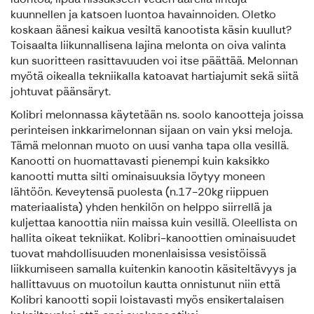
kuunnellen ja katsoen luontoa havainnoiden. Oletko
koskaan äänesi kaikua vesiltä kanootista käsin kuullut?
Toisaalta liikunnallisena lajina melonta on oiva valinta
kun suoritteen rasittavuuden voi itse päättää. Melonnan
myötä oikealla tekniikalla katoavat hartiajumit sekä siitä
johtuvat päänsäryt.
Kolibri melonnassa käytetään ns. soolo kanootteja joissa
perinteisen inkkarimelonnan sijaan on vain yksi meloja.
Tämä melonnan muoto on uusi vanha tapa olla vesillä.
Kanootti on huomattavasti pienempi kuin kaksikko
kanootti mutta silti ominaisuuksia löytyy moneen
lähtöön. Keveytensä puolesta (n.17-20kg riippuen
materiaalista) yhden henkilön on helppo siirrellä ja
kuljettaa kanoottia niin maissa kuin vesillä. Oleellista on
hallita oikeat tekniikat. Kolibri-kanoottien ominaisuudet
tuovat mahdollisuuden monenlaisissa vesistöissä
liikkumiseen samalla kuitenkin kanootin käsiteltävyys ja
hallittavuus on muotoilun kautta onnistunut niin että
Kolibri kanootti sopii loistavasti myös ensikertalaisen