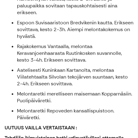
paluupaikka sovitaan tapauskohtaisesti aina
erikseen.
Espoon Suvisaaristoon Bredvikenin kautta. Erikseen
sovittava, kesto 2-3h. Aiempi melontakokemus on
hyvästä.
Rajakokemus Vantaalla, melontaa
Keravanjoenhaarasta Ruutinkosken suvannolle,
kesto 3-4h. Erikseen sovittava.
Aatelisesti Kuninkaan Kartanolta, melontaa
Viilatehtaalta Silvolan tekojärven suuntaan, kesto
2-4h. Erikseen sovittava.
Melontaretki merelliseen maisemaan Kopparnäsiin.
Puolipäiväretki.
Melontaretki Repoveden kansallispuistoon.
Päiväretki.
UUTUUS VAILLA VERTAISTAAN :
Tehdään ikimuistoinen hetki ydinystävillesi ottamalla