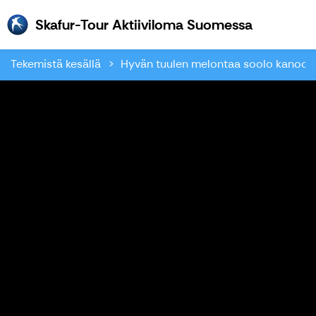
Skafur-To
Skafur-Tour Aktiiviloma Suomessa
Tekemistä kesällä
Hyvän tuulen melontaa soolo kanoote