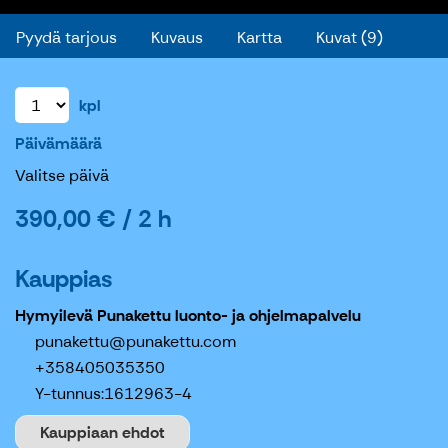
Pyydä tarjous
Kuvaus
Kartta
Kuvat (9)
kpl
Päivämäärä
Valitse päivä
390,00 € / 2 h
Kauppias
Hymyilevä Punakettu luonto- ja ohjelmapalvelu
punakettu@punakettu.com
+358405035350
Y-tunnus:
1612963-4
Kauppiaan ehdot