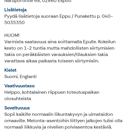
Naruportintie 68, 02860 Espoo
Lisätietoja
Pyydä lisätietoja suoraan Eppu / Punakettu p. 040-
5035350
HUOM!
Varmista saatavuus aina soittamalla Epulle. Kokeilun
kesto on 1-2 tuntia mutta mahdollisten siirtymisien
takia on peräkkäisten varauksien/tilauksien takia
varattava aikaa paikasta toiseen siirtymisiin.
Kielet
Suomi, Englanti
Vaativuustaso
Helppo, kohtalainen riippuen toteutuspaikan
olosuhteista
Soveltuvuus
Sopii kaikille normaalin liikuntakyvyn ja uimataidon
omaaville. Melonta-asentoihin liittyen jalkojen tulisi olla
normaali liikkuvia ja nivelien polviasentoa kestäviä.