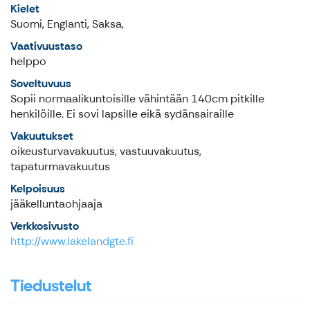
Kielet
Suomi, Englanti, Saksa,
Vaativuustaso
helppo
Soveltuvuus
Sopii normaalikuntoisille vähintään 140cm pitkille
henkilöille. Ei sovi lapsille eikä sydänsairaille
Vakuutukset
oikeusturvavakuutus, vastuuvakuutus,
tapaturmavakuutus
Kelpoisuus
jääkelluntaohjaaja
Verkkosivusto
http://www.lakelandgte.fi
Tiedustelut