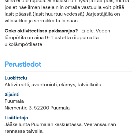
siinä ei ole tupsua. Silmälasit on hyvä jättää pois, mutta
jos et näe ilman laseja niin omalla vastuulla voit pitää
lasit päässä (lasit huurtuu vedessä) Järjestäjällä on
villasukkia ja sormikkaita lainaan.
Onko aktiviteetissa pakkasrajaa?
Ei ole. Veden
lämpötila on aina 0-1 astetta riippumatta
ulkolämpötilasta
Perustiedot
Luokittelu
Aktiviteetti, avantouinti, elämys, talviulkoilu
Sijainti
Puumala
Niementie 3, 52200 Puumala
Lisätietoja
Jääkellunta Puumalan keskustassa, Veeransaunan
rannassa talvella.