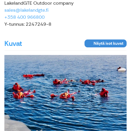
LakelandGTE Outdoor company
sales@lakelandgte.fi
+358 400 966800
Y-tunnus: 2247249-8
Kuvat
Näytä isot kuvat