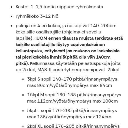
Kesto: 1-1,5 tuntia riippuen ryhmäkoosta
ryhmäkoko 3-12 hlö
pukuja on 4 eri kokoa, ja ne sopivat 140-205cm
kokoisille osallistujille (ohjelma ei sovellu
lapsille)
HUOM ennen tilausta muista tarkistaa että
kaikille osallistujille löytyy sopivankokoinen
kelluntapuku, erityisesti jos mukana on isokokoisia
tai pienikokoisia ihmisiä(pitää olla väh 140cm
pitkä).
Kellunnassa käytetään pelastuspukuja joita
on 25 kpl, MAS-II eristetyt neopreenipuvut 25kpl
3kpl S sopii 140-170 pitkä/rinnanympärys
max 86cm/vyötärönympärys max 84cm
15kpl M sopii 160-188 pitkä/rinnanympärys
max 112cm/vyötärönympärys max 100cm
5kpl L sopii 176-205 pitkä/rinnanympärys
max 136/vyötärönympärys max 124cm
2kpl XL sopii 176-205 pitkä/rinnanympärys