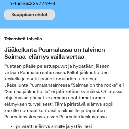
Y-tunnus:
2247249-8
Kauppiaan ehdot
Tekemistä talvella
Jääkellunta Puumalassa on talvinen
Saimaa-elämys vailla vertaa
Puetaan päälle pelastuspuvut ja hypätään jäiseen
virtaan Puumalan satamassa. Kellut jääkuutioiden
keskellä ja nautit painottomuuden tunteesta.
Jääkellunta Puumalansalmessa ”Saimaa on the rocks” eli
"Saimaa jääkuutioilla" ei jätä ketään kylmäksi. Ohjatussa
ohjelmassa pääset kokemaan unohtumattoman
elämyksen turvallisesti. Tämä piristävä elämys sopii
kaikille normaalikuntoisille aikuisille ja tapahtuu
Puumalansalmessa, aivan Puumalan keskustassa
privaatti elämys sinulle ja ystävillesi