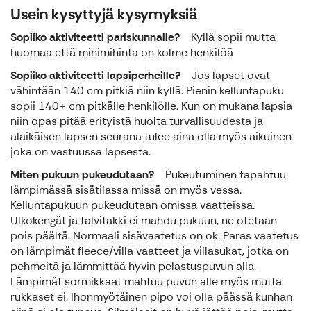
Usein kysyttyjä kysymyksiä
Sopiiko aktiviteetti pariskunnalle?
Kyllä sopii mutta
huomaa että minimihinta on kolme henkilöä
Sopiiko aktiviteetti lapsiperheille?
Jos lapset ovat
vähintään 140 cm pitkiä niin kyllä. Pienin kelluntapuku
sopii 140+ cm pitkälle henkilölle. Kun on mukana lapsia
niin opas pitää erityistä huolta turvallisuudesta ja
alaikäisen lapsen seurana tulee aina olla myös aikuinen
joka on vastuussa lapsesta.
Miten pukuun pukeudutaan?
Pukeutuminen tapahtuu
lämpimässä sisätilassa missä on myös vessa.
Kelluntapukuun pukeudutaan omissa vaatteissa.
Ulkokengät ja talvitakki ei mahdu pukuun, ne otetaan
pois päältä. Normaali sisävaatetus on ok. Paras vaatetus
on lämpimät fleece/villa vaatteet ja villasukat, jotka on
pehmeitä ja lämmittää hyvin pelastuspuvun alla.
Lämpimät sormikkaat mahtuu puvun alle myös mutta
rukkaset ei. Ihonmyötäinen pipo voi olla päässä kunhan