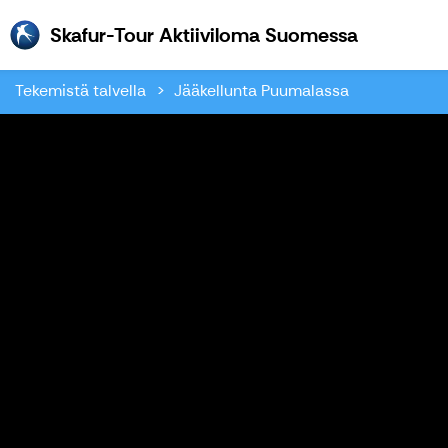
Skafur-To
Skafur-Tour Aktiiviloma Suomessa
Tekemistä talvella
Jääkellunta Puumalassa