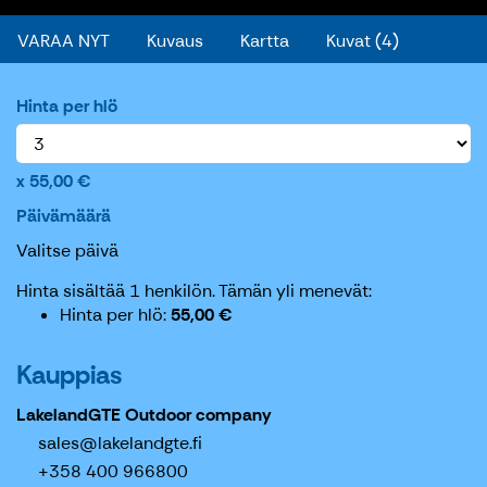
VARAA NYT
Kuvaus
Kartta
Kuvat (4)
Hinta per hlö
55,00 €
Päivämäärä
Valitse päivä
Hinta sisältää 1 henkilön.
Tämän yli menevät:
Hinta per hlö
55,00 €
Kauppias
LakelandGTE Outdoor company
sales@lakelandgte.fi
+358 400 966800