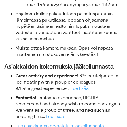
max 144cm/vyötärönympärys max 132cm
ohjelman kulku: pukeudutaan pelastuspukuihin
lämpimässä pukutilassa, oppaan ohjaamana
hypätään Saimaan aaltoihin, lopuksi noustaan
vedestä ja vaihdetaan vaatteet, nautitaan kuuma
kuksallinen mehua
Muista ottaa kamera mukaan. Opas voi napata
muutaman muistokuvan elämyksestäsi!
Asiakkaiden kokemuksia jääkellunnasta
Great activity and experience!
We participated in
ice-floating with a group of colleagues.
What a great experience!..
Lue lisää
Fantastic!
Fantastic experience, HIGHLY
recommend and already wish to come back again.
We went as a group of three, and had such an
amazing time..
Lue lisää
Lue asiakkaiden arvosteluja jääkellunnasta