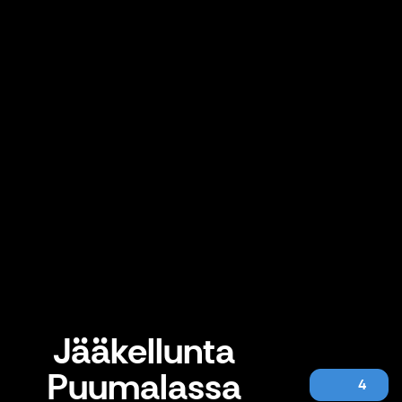
Jääkellunta
Puumalassa
4
Jääkellunta Puumalassa