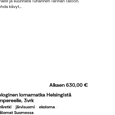
nalle ja suunnata Tuhannen Tarinan Taloon.
hda kävyt...
Alkaen
630,00 €
ologinen lomamatka Helsingistä
mpereelle, 3vrk
räretki
järvisuomi
ekoloma
älomat Suomessa