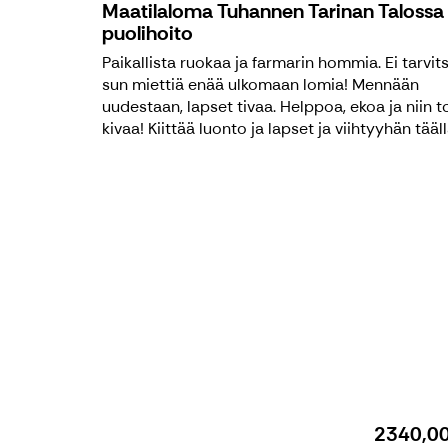
Maatilaloma Tuhannen Tarinan Talossa
puolihoito
Paikallista ruokaa ja farmarin hommia. Ei tarvit
sun miettiä enää ulkomaan lomia! Mennään
uudestaan, lapset tivaa. Helppoa, ekoa ja niin t
kivaa! Kiittää luonto ja lapset ja viihtyyhän täällä
2340,0