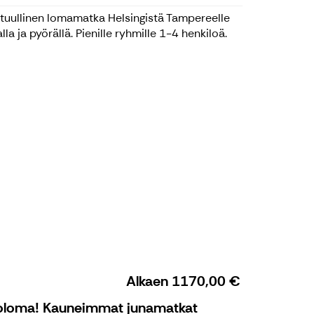
tuullinen lomamatka Helsingistä Tampereelle
lla ja pyörällä. Pienille ryhmille 1-4 henkiloä.
Alkaen
1170,00 €
oloma! Kauneimmat junamatkat