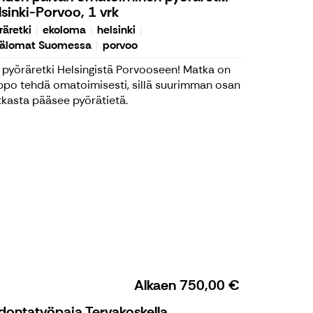
sinki-Porvoo, 1 vrk
räretki
ekoloma
helsinki
älomat Suomessa
porvoo
 pyöräretki Helsingistä Porvooseen! Matka on
ppo tehdä omatoimisesti, sillä suurimman osan
kasta pääsee pyörätietä.
Alkaen
750,00 €
dontatyöpaja Tervakoskella