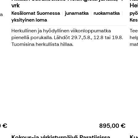
vrk
Hel
Kesälomat Suomessa
junamatka
ruokamatka
pyö
aa
yksityinen loma
Kes
Herkullinen ja hyödyllinen viikonloppumatka
Tee
pienellä porukalla. Lähdöt 29.7.,5.8., 12.8 tai 19.8.
hel
Tuomisina herkullista hillaa.
mat
0 €
895,00 €
Kokous-ja virkistyspäivä Paratiisissa
Ku