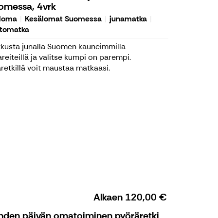
omessa, 4vrk
loma
Kesälomat Suomessa
junamatka
rtomatka
kusta junalla Suomen kauneimmilla
areiteillä ja valitse kumpi on parempi.
äretkillä voit maustaa matkaasi.
Alkaen
120,00 €
hden päivän omatoiminen pyöräretki