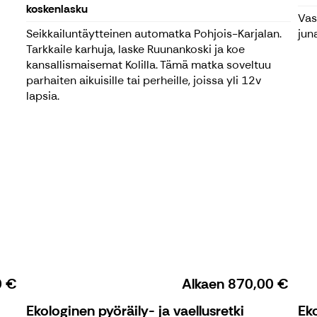
koskenlasku
Vas
Seikkailuntäytteinen automatka Pohjois-Karjalan.
juna
Tarkkaile karhuja, laske Ruunankoski ja koe
kansallismaisemat Kolilla. Tämä matka soveltuu
parhaiten aikuisille tai perheille, joissa yli 12v
lapsia.
0 €
Alkaen
870,00 €
Ekologinen pyöräily- ja vaellusretki
Ek