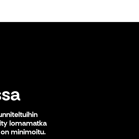
ssa
nniteltuihin
öity lomamatka
i on minimoitu.