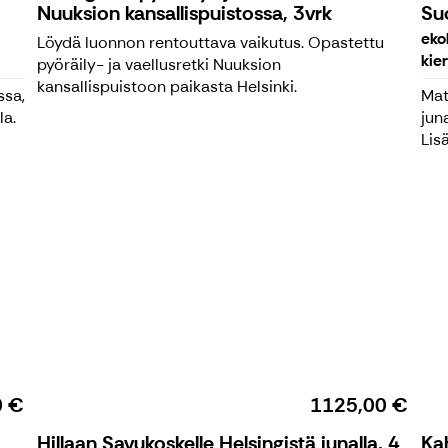
Nuuksion kansallispuistossa, 3vrk
Su
eko
Löydä luonnon rentouttava vaikutus. Opastettu
kie
pyöräily- ja vaellusretki Nuuksion
kansallispuistoon paikasta Helsinki.
ssa,
Mat
la.
jun
Lis
0 €
1125,00 €
Hillaan Savukoskelle Helsingistä junalla, 4
Ka