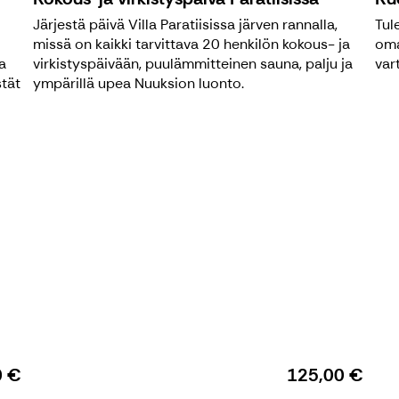
Järjestä päivä Villa Paratiisissa järven rannalla,
Tul
missä on kaikki tarvittava 20 henkilön kokous- ja
oma
a
virkistyspäivään, puulämmitteinen sauna, palju ja
var
stät
ympärillä upea Nuuksion luonto.
0 €
125,00 €