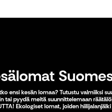
Skafur-Tour Aktiiviloma Suomessa
Kesälomat Suomessa
sälomat Suome
tko ensi kesän lomaa? Tutustu valmiiksi suu
n tai pyydä meitä suunnittelemaan räätäl
A! Ekologiset lomat, joiden hiilijalanjälk