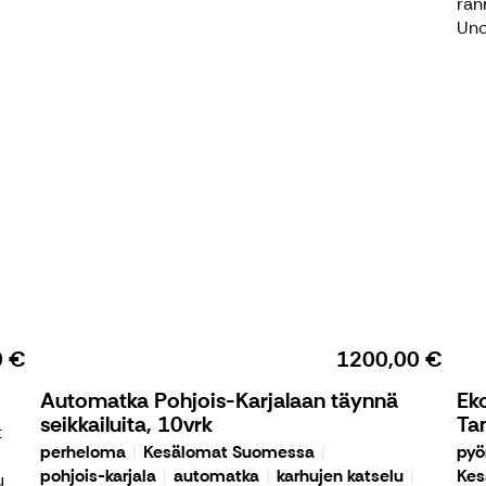
ran
Uno
0 €
1200,00 €
Automatka Pohjois-Karjalaan täynnä
Ek
seikkailuita, 10vrk
Ta
t
perheloma
Kesälomat Suomessa
pyö
pohjois-karjala
automatka
karhujen katselu
Kes
u