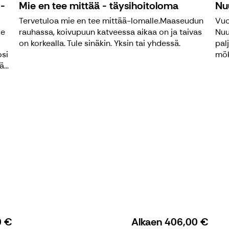
 -
Mie en tee mittää - täysihoitoloma
Nu
Tervetuloa mie en tee mittää-lomalle.Maaseudun
Vuo
se
rauhassa, koivupuun katveessa aikaa on ja taivas
Nuu
on korkealla. Tule sinäkin. Yksin tai yhdessä.
pal
osi
mök
...
0 €
Alkaen
406,00 €