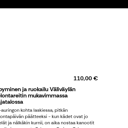
110,00 €
yminen ja ruokailu Väliväylän
lontareitin mukavimmassa
jatalossa
a-auringon kohta laskiessa, pitkän
ontapäivän päätteeksi - kun kädet ovat jo
elät ja nälkäkin kurnii, on aika nostaa kanootit