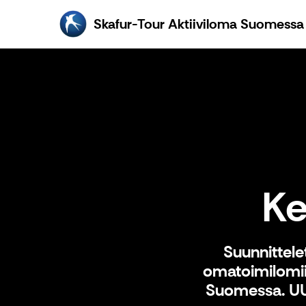
Skafur-Tour Aktiiviloma Suomessa
Ke
Suunnittele
omatoimilomii
Suomessa. UUTT