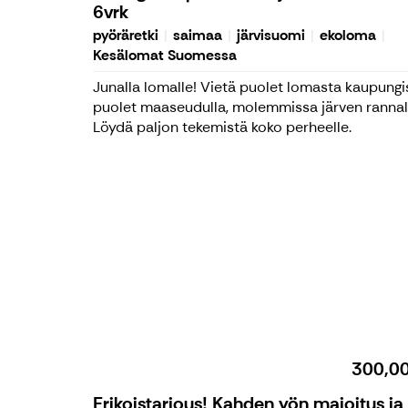
6vrk
pyöräretki
saimaa
järvisuomi
ekoloma
Kesälomat Suomessa
Junalla lomalle! Vietä puolet lomasta kaupungi
puolet maaseudulla, molemmissa järven rannal
Löydä paljon tekemistä koko perheelle.
300,0
Erikoistarjous! Kahden yön majoitus ja