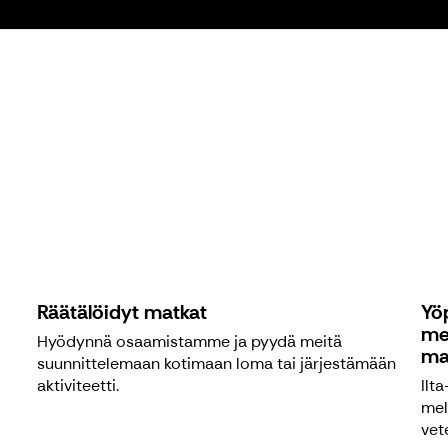
Räätälöidyt matkat
Yöp
me
Hyödynnä osaamistamme ja pyydä meitä
ma
suunnittelemaan kotimaan loma tai järjestämään
aktiviteetti.
Ilt
mel
vet