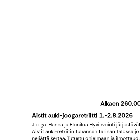
Alkaen
260,0
Aistit auki-joogaretriitti 1.-2.8.2026
Jooga-Hanna ja Eloniloa Hyvinvointi järjestävä
Aistit auki-retriitin Tuhannen Tarinan Talossa jo
neljättä kertaa. Tutustu ohjelmaan ja ilmottaud