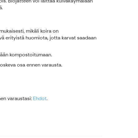
ois. Biojätteen voi laittaa kuivakäymälään
ä.
mukaisesti, mikäli koira on
ä erityistä huomiota, jotta karvat saadaan
metsään kompostoitumaan.
 koskeva osa ennen varausta.
en varaustasi:
Ehdot
.