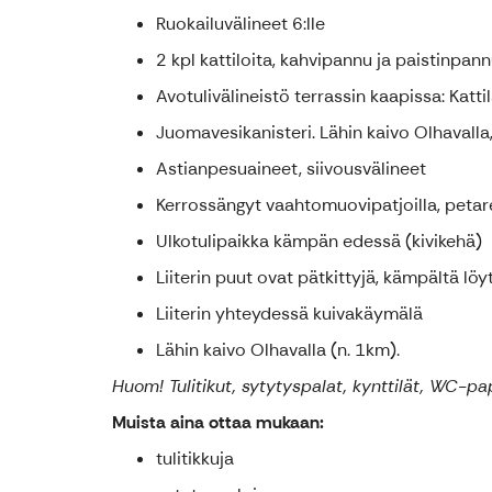
Ruokailuvälineet 6:lle
2 kpl kattiloita, kahvipannu ja paistinpannu
Avotulivälineistö terrassin kaapissa: Katt
Juomavesikanisteri. Lähin kaivo Olhavalla
Astianpesuaineet, siivousvälineet
Kerrossängyt vaahtomuovipatjoilla, petare
Ulkotulipaikka kämpän edessä (kivikehä)
Liiterin puut ovat pätkittyjä, kämpältä löy
Liiterin yhteydessä kuivakäymälä
Lähin kaivo Olhavalla (n. 1km).
Huom! Tulitikut, sytytyspalat, kynttilät, WC-pa
Muista aina ottaa mukaan:
tulitikkuja