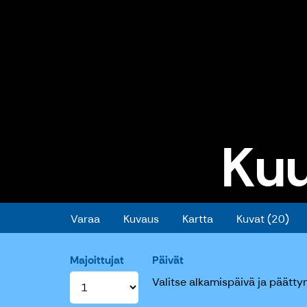
Ku
Kuutinkämppä
Varaa
Kuvaus
Kartta
Kuvat (20)
Majoittujat
Päivät
Valitse alkamispäivä ja päätty