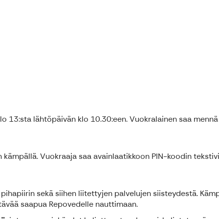
o 13:sta lähtöpäivän klo 10.30:een. Vuokralainen saa mennä k
 kämpällä. Vuokraaja saa avainlaatikkoon PIN-koodin tekstivie
apiirin sekä siihen liitettyjen palvelujen siisteydestä. Kämpp
lyttävää saapua Repovedelle nauttimaan.