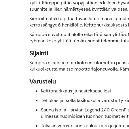
kyltti. Kämppä pitää yöpyjistään edelleen hyvä
suunnitella illan hämärtyessä kynttilän valossa.
Kiertoilmatakka pitää tuvan lämpimänä ja tuulen
kerrossängyt 6 henkilölle. Keittonurkkauksesta l
Kämppä soveltuu 6 hlölle eikä tätä saa ylittää. 
ryhmän koko ylittää tämän, suosittelemme tu
Sijainti
Kämppä sijaitsee noin kolmen kilometrin pääss
kulkuoikeutta maitse moottoriajoneuvolla. Kämp
Varustelu
Keittonurkkaus ja nestekaasuliesi
Tehokas ja isolla lasiluukulla varustetty
Sauna isolla Harvian Legend 240 GreenFla
uimassa huomioiden luonnon tuomat erityi
Talvisin varusteluun kuuluu kaira ja jäätuu