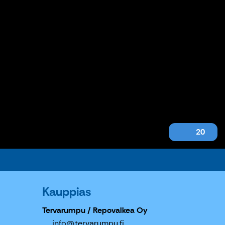
20
Kauppias
Tervarumpu / Repovalkea Oy
info@tervarumpu.fi