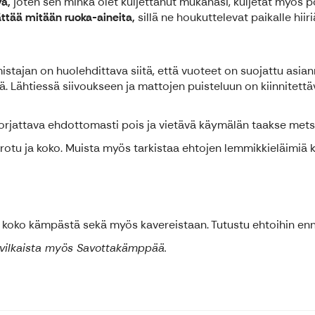
yä,
joten sen minkä olet kuljettanut mukanasi, kuljetat myös p
ättää mitään ruoka-aineita,
sillä ne houkuttelevat paikalle hiiri
mistajan on huolehdittava siitä, että vuoteet on suojattu asian
Lähtiessä siivoukseen ja mattojen puisteluun on kiinnitettäv
ne korjattava ehdottomasti pois ja vietävä käymälän taakse 
n rotu ja koko. Muista myös tarkistaa ehtojen lemmikkieläimiä
 koko kämpästä sekä myös kavereistaan. Tutustu ehtoihin enn
a vilkaista myös Savottakämppää.