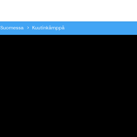
Skafur-Tour Aktiiviloma Suomessa
s Suomessa
Kuutinkämppä