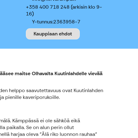
+358 400 718 248 (arkisin klo 9-
16)
Y-tunnus:
2363958-7
Kauppiaan ehdot
pääsee maitse Olhavalta Kuutinlahdelle vievää
eiden helppo saavutettavuus ovat Kuutinlahden
ja pienille kaveriporukoille.
ymälä. Kämppässä ei ole sähköä eikä
 paikalla. Se on alun perin ollut
hellä harjaa oleva "Älä riko luonnon rauhaa"