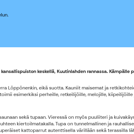
lun.
kansallispuiston keskellä, Kuutinlahden rannassa. Kämpälle 
rra Löppönenkin, eikä suotta. Kauniit maisemat ja retkikoht
 esimerkiksi perheille, retkeilijöille, melojille, kiipeilijöille 
aunaan sekä tupaan. Vieressä on myös puuliiteri ja kuivakä
en kiertoilmatakalla. Tupa on tunnelmallinen ja rauhallisella
eräiset kattoparrut autenttisella värillään sekä terassilla lä