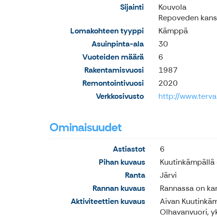
Sijainti
Kouvola
Repoveden kansa
Lomakohteen tyyppi
Kämppä
Asuinpinta-ala
30
Vuoteiden määrä
6
Rakentamisvuosi
1987
Remontointivuosi
2020
Verkkosivusto
http://www.terva
Ominaisuudet
Astiastot
6
Pihan kuvaus
Kuutinkämpällä 
Ranta
Järvi
Rannan kuvaus
Rannassa on kano
Aktiviteettien kuvaus
Aivan Kuutinkäm
Olhavanvuori, yk