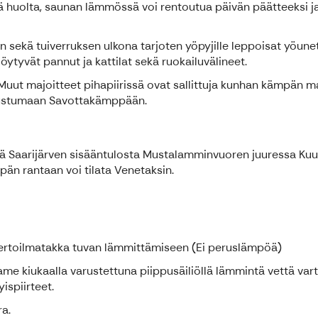
ä huolta, saunan lämmössä voi rentoutua päivän päätteeksi ja 
 sekä tuiverruksen ulkona tarjoten yöpyjille leppoisat yöunet
öytyvät pannut ja kattilat sekä ruokailuvälineet.
Muut majoitteet pihapiirissä ovat sallittuja kunhan kämpän mak
tustumaan Savottakämppään.
ä Saarijärven sisääntulosta Mustalamminvuoren juuressa Kuu
än rantaan voi tilata Venetaksin.
 kiertoilmatakka tuvan lämmittämiseen (Ei peruslämpöä)
me kiukaalla varustettuna piippusäiliöllä lämmintä vettä va
spiirteet.
ra.