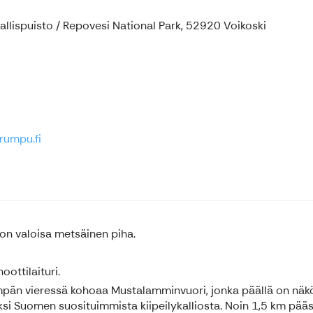
llispuisto / Repovesi National Park, 52920 Voikoski
rumpu.fi
on valoisa metsäinen piha.
ottilaituri.
pän vieressä kohoaa Mustalamminvuori, jonka päällä on näköt
si Suomen suosituimmista kiipeilykalliosta. Noin 1,5 km pääss