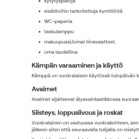
sytytyspaloja
sisätiloihin tarkoitettuja kynttilöitä
WC-paperia
taskulamppu
makuupussi/omat liinavaatteet.
oma laudeliina
Kämpän varaaminen ja käyttö
Kämppä on vuokralaisen käytössä tulopäivän kl
Avaimet
Avaimet sijaitsevat älyavainlaatikkossa suoraan
Siisteys, loppusiivous ja roskat
Vuokralainen on vastuussa vuokrakohteen, sen pih
jälkeen siten että seuraavalla tulijalla on mie