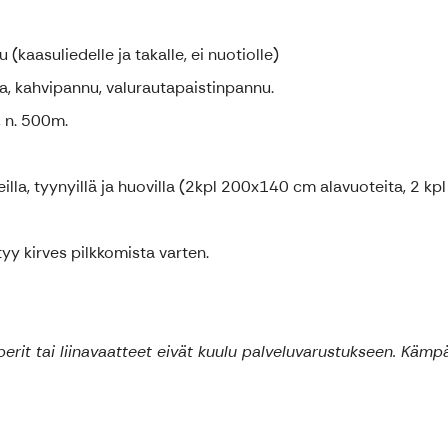
 (kaasuliedelle ja takalle, ei nuotiolle)
ila, kahvipannu, valurautapaistinpannu.
, n. 500m.
illa, tyynyillä ja huovilla (2kpl 200x140 cm alavuoteita, 2 k
tyy kirves pilkkomista varten.
perit tai liinavaatteet eivät kuulu palveluvarustukseen. Kämpä