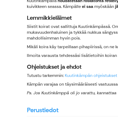
Kuutinkämpällä
noudatetaan roskatonta retkeil
kuivikkeen seassa. Kämpälle
ei saa
myöskään
j
Lemmikkieläimet
Siistit koirat ovat sallittuja Kuutinkämpässä. O
mukavuudenhaluinen ja tykkää nukkua sängyssä. 
mahdollisimman hyvin pois.
Mikäli koira käy tarpeillaan pihapiirissä, on 
Ilmoita varausta tehdessäsi lisätietoihin koira
Ohjeistukset ja ehdot
Tutustu tarkemmin:
Kuutinkämpän ohjeistukset
Kämpän varajaa on täysimääräisesti vastuussa
Ps. Jos Kuutinkämppä oli jo varattu, kannatta
Perustiedot