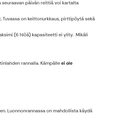
seuraavan päivän reittiä voi kartalta
. Tuvassa on keittonurkkaus, pirttipöytä sekä
simi (6 hlöä) kapasiteetti ei ylity. Mikäli
tinlahden rannalla. Kämpälle
ei ole
rten. Luonnonrannassa on mahdollista käydä