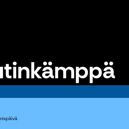
utinkämppä
mispäivä